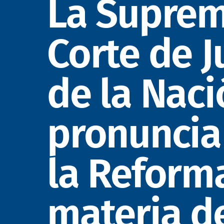
La Supre
Corte de J
de la Naci
pronuncia
la Reform
materia d