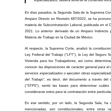
especializados; deberá tenerse al contenido excl
En días pasados, la Segunda Sala de la Suprema Corte 
Amparo Directo en Revisión 687/2022, se ha pronunci
materia de Subcontratación Laboral, publicada en el Di
2021. Lo anterior derivado de un Amparo Indirecto 
Materia de Trabajo en la Ciudad de México.
Al respecto, la Suprema Corte, analizó la constitucio
Ley Federal del Trabajo (“LFT”), la Ley del Seguro Soc
Vivienda para los Trabajadores, así como determin
conocer las disposiciones de carácter general para el 
servicios especializados o ejecuten obras especializada
del Trabajo”
, es decir, del documento a través del c
(“STPS”), sentó las bases para determinar cuáles
considerarse estos para la contratación entre particula
En ese sentido, por un lado, la Segunda Sala, ha c
mencionadas, son constitucionales, entre otras 