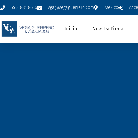
55 8 881 8656
vga@vegaguerrero.com
Mexico
Acc
Inicio
Nuestra Firma