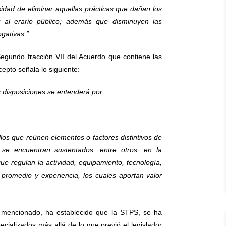
sidad de eliminar aquellas prácticas que dañan los
y al erario público; además que disminuyen las
gativas.”
 Segundo fracción VII del Acuerdo que contiene las
cepto señala lo siguiente:
 disposiciones se entenderá por:
os que reúnen elementos o factores distintivos de
 se encuentran sustentados, entre otros, en la
que regulan la actividad, equipamiento, tecnología,
l promedio y experiencia, los cuales aportan valor
o mencionado, ha establecido que la STPS, se ha
pecializados más allá de lo que previó el legislador