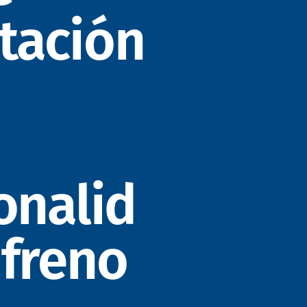
tación
onalid
 freno