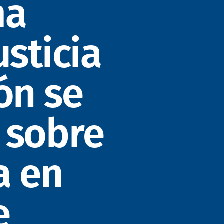
ma
usticia
ón se
 sobre
a en
e