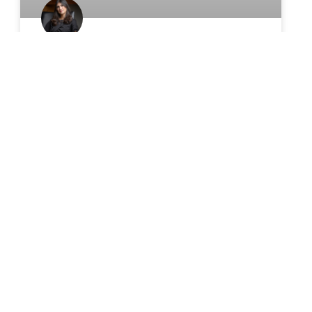
Gobierno federal lanza primera
etapa para regularizar
concesiones de aguas
nacionales: lo que debes saber
El 15 de julio de 2026, se publicó en el Diario
Oficial de la Federación el “Acuerdo por el que se
establecen acciones para la
READ MORE »
julio 20, 2026