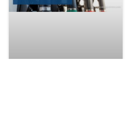
ASEA elimina obligaciones de
reporte y monitoreo de
emisiones para estaciones de
servicio de gasolina y diésel
El 22 de junio de 2026 se publicó en el Diario
Oficial de la Federación el “Acuerdo por el cual