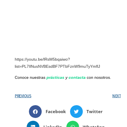
https://youtu.be/lRsM5bqaiwo?
list=PL7IlNusNVBEsdBF7PTbFznW9muTyYmflJ
Conoce nuestras
prácticas
y
contacta
con nosotros.
PREVIOUS
NEXT
Facebook
Twitter
LinkedIn
WhatsApp