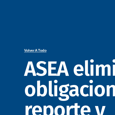
Volver A Todo
ASEA elim
obligacio
reporte y