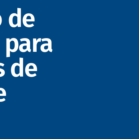
 de
 para
s de
e