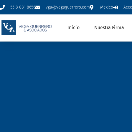
55 8 881 8656
vga@vegaguerrero.com
Mexico
Acc
Inicio
Nuestra Firma