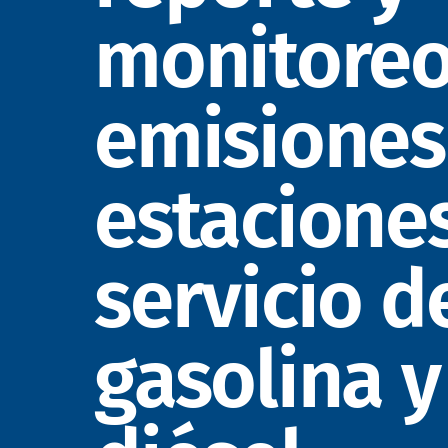
monitoreo
emisiones
estacione
servicio d
gasolina y