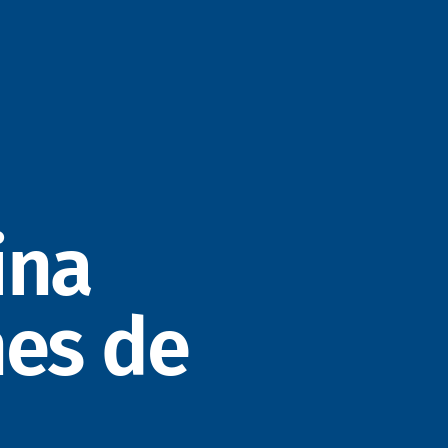
ina
nes de