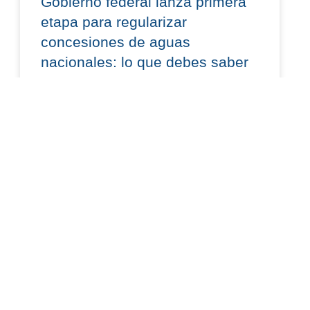
Gobierno federal lanza primera
etapa para regularizar
concesiones de aguas
nacionales: lo que debes saber
El 15 de julio de 2026, se publicó en el Diario
Oficial de la Federación el “Acuerdo por el que se
establecen acciones para la
READ MORE »
julio 20, 2026
AMBIENTAL