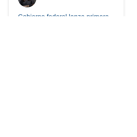
Gobierno federal lanza primera
etapa para regularizar
concesiones de aguas
nacionales: lo que debes saber
El 15 de julio de 2026, se publicó en el Diario
Oficial de la Federación el “Acuerdo por el que se
establecen acciones para la
READ MORE »
julio 20, 2026
AMBIENTAL