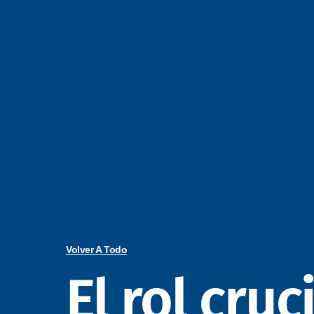
Volver A Todo
El rol cruc