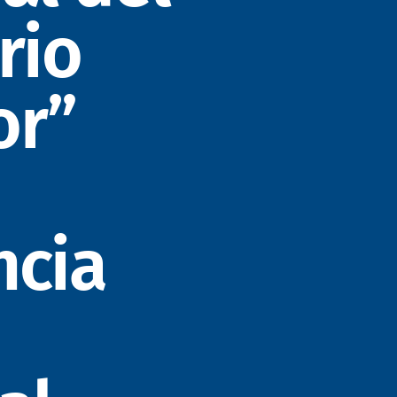
rio
or”
ncia