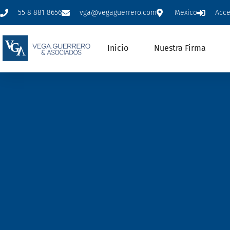
55 8 881 8656
vga@vegaguerrero.com
Mexico
Acc
Inicio
Nuestra Firma