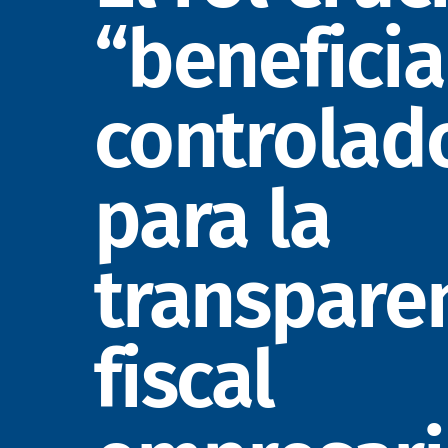
“beneficia
controlad
para la
transpare
fiscal