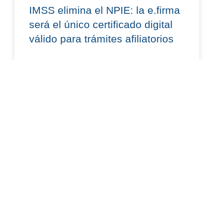
IMSS elimina el NPIE: la e.firma
será el único certificado digital
válido para trámites afiliatorios
Lic. César López Martínez El 16 de julio de 2026
se publicó en el Diario Oficial de la Federación el
Acuerdo ACDO.AS2.HCT.290626/176.P.DIR,
dictado por el
READ MORE »
julio 20, 2026
AMBIENTAL