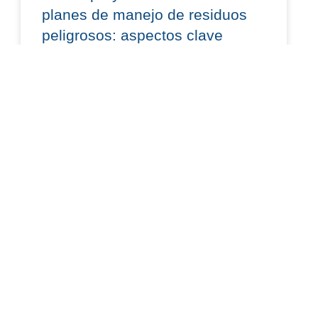
planes de manejo de residuos
peligrosos: aspectos clave
El 9 de junio de 2026 se publicó en el Diario
Oficial de la Federación el Proyecto de Norma
Oficial Mexicana PROY-NOM-160-SEMARNAT-
2026, el cual establece
READ MORE »
junio 17, 2026
LABORAL Y SEGURIDAD SOCIAL