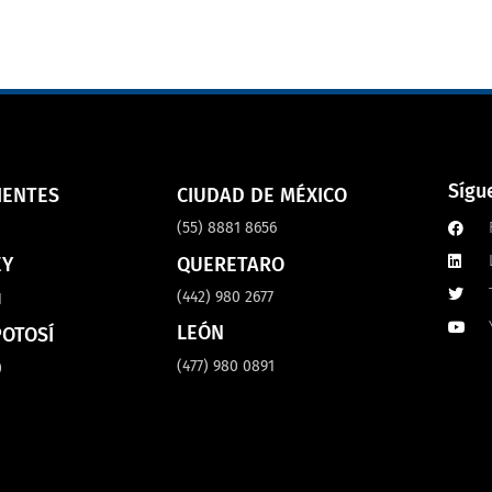
Sígu
IENTES
CIUDAD DE MÉXICO
(55) 8881 8656
8
QUERETARO
EY
(442) 980 2677
1
LEÓN
POTOSÍ
(477) 980 0891
0