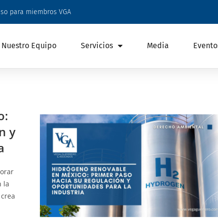
eso para miembros VGA
Nuestro Equipo
Servicios
Media
Evento
o:
n y
a
orar
 la
 crea