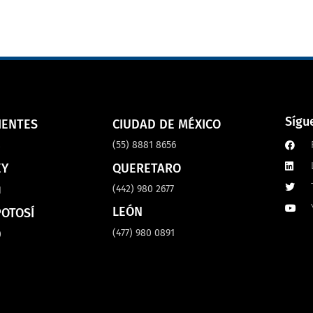
Sígu
IENTES
CIUDAD DE MÉXICO
(55) 8881 8656
8
QUERETARO
EY
(442) 980 2677
1
LEÓN
POTOSÍ
(477) 980 0891
0