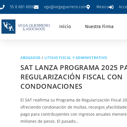
55 8 881 8656
vga@vegaguerrero.com
Mexico
Acc
Inicio
Nuestra Firma
ABOGADOS
/
LITIGIO FISCAL Y ADMINISTRATIVO
SAT LANZA PROGRAMA 2025 P
REGULARIZACIÓN FISCAL CON
CONDONACIONES
El SAT reafirma su Programa de Regularización Fiscal 20
ofreciendo condonación de multas, recargos yfacilidade
pago para contribuyentes con ingresos anuales menore
millones de pesos. El pasado…