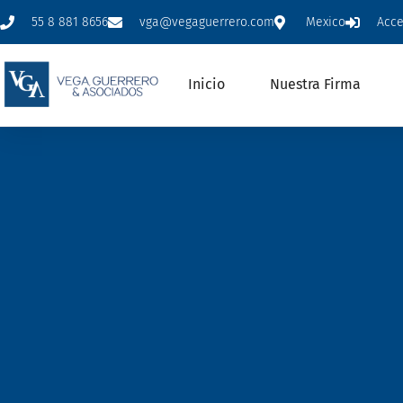
55 8 881 8656
vga@vegaguerrero.com
Mexico
Acc
Inicio
Nuestra Firma