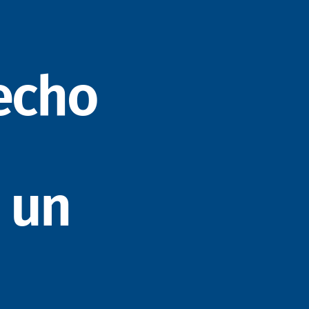
recho
 un