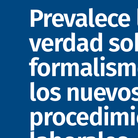
Prevalece 
verdad so
formalism
los nuevo
procedimi