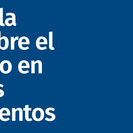
la
bre el
o en
s
entos