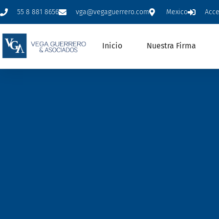
55 8 881 8656
vga@vegaguerrero.com
Mexico
Acc
Inicio
Nuestra Firma