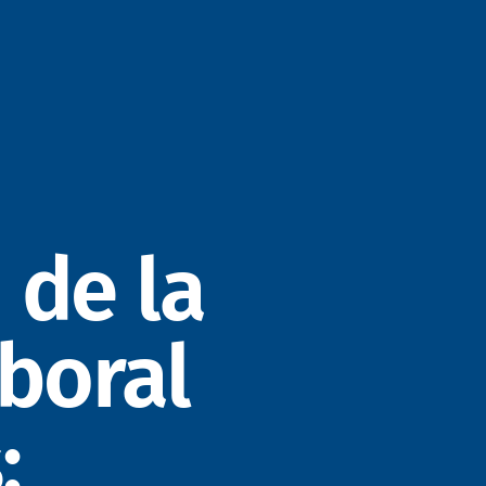
 de la
boral
: