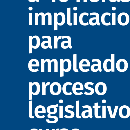
implicaci
para
empleador
proceso
legislativ