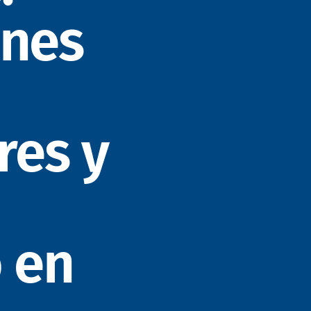
ones
es y
o en