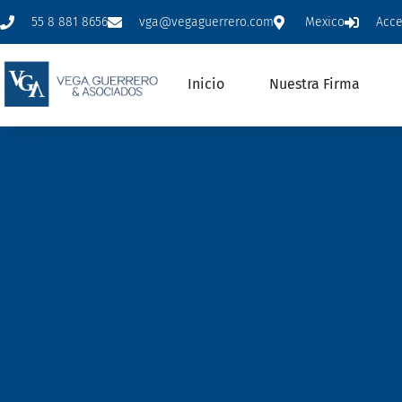
55 8 881 8656
vga@vegaguerrero.com
Mexico
Acc
Inicio
Nuestra Firma