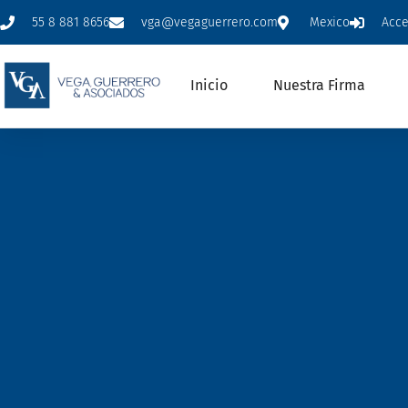
55 8 881 8656
vga@vegaguerrero.com
Mexico
Acc
Inicio
Nuestra Firma