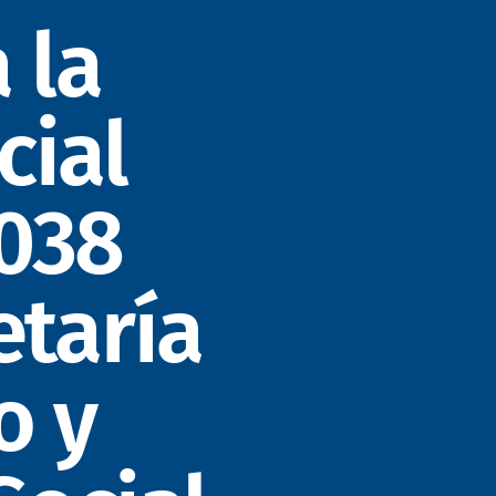
 la
cial
038
etaría
o y