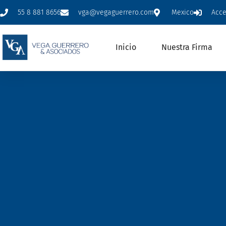
55 8 881 8656
vga@vegaguerrero.com
Mexico
Acc
Inicio
Nuestra Firma