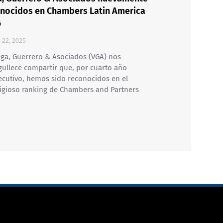
nocidos en Chambers Latin America
6
 22, 2025
ga, Guerrero & Asociados (VGA) nos
ullece compartir que, por cuarto año
cutivo, hemos sido reconocidos en el
igioso ranking de Chambers and Partners