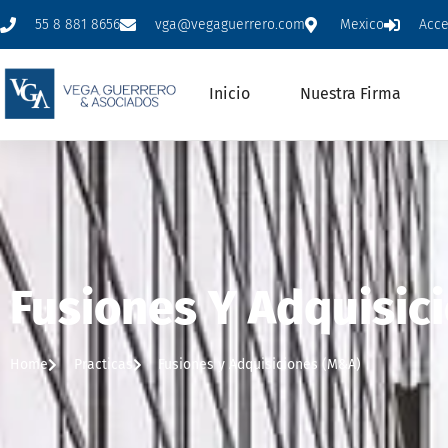
55 8 881 8656
vga@vegaguerrero.com
Mexico
Acc
Inicio
Nuestra Firma
Fusiones Y Adquisic
Home
Practicas
Fusiones y Adquisiciones (M&A)