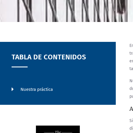
E
t
TABLA DE CONTENIDOS
e
t
N
d
Nuestra práctica
p
A
S
d