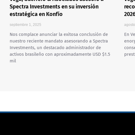
Spectra Investments en su inversión
reco
estratégica en Konfío
202
septiembre 1, 2025
agosto
Nos complace anunciar la exitosa conclusión de
En Ve
nuestro reciente mandato asesorando a Spectra
enorg
Investments, un destacado administrador de
conse
activos brasileño con aproximadamente USD $1.5
prest
mil