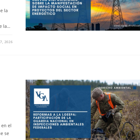
e la
e la…
7, 2026
 en el
ue se