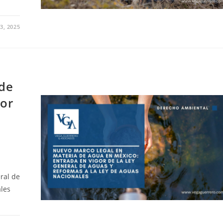
3, 2025
 de
gor
ral de
ales