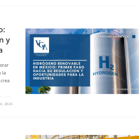
o:
n y
a
orar
 la
 crea
4, 2026