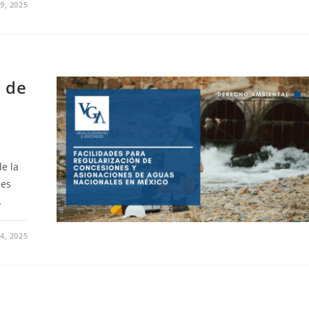
9, 2025
n de
de la
des
…
4, 2025