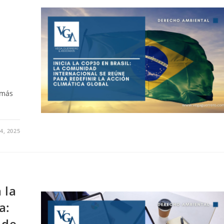
 más
4, 2025
 la
a:
 de