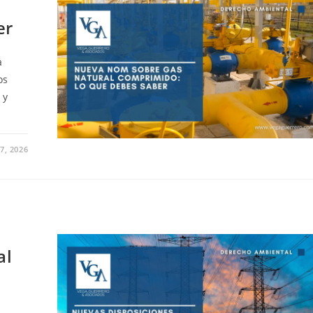
er
a
os
 y
7, 2026
al