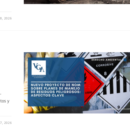
8, 2026
a
-
tos y
7, 2026