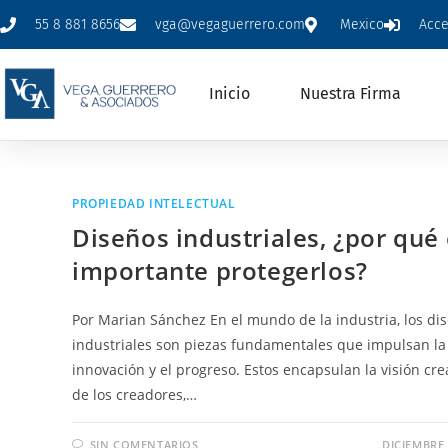
55 8 881 8656
vga@vegaguerrero.com
Mexico
Acc
Inicio
Nuestra Firma
PROPIEDAD INTELECTUAL
Diseños industriales, ¿por qué
importante protegerlos?
Por Marian Sánchez En el mundo de la industria, los di
industriales son piezas fundamentales que impulsan la
innovación y el progreso. Estos encapsulan la visión cre
de los creadores,…
SIN COMENTARIOS
DICIEMBRE 