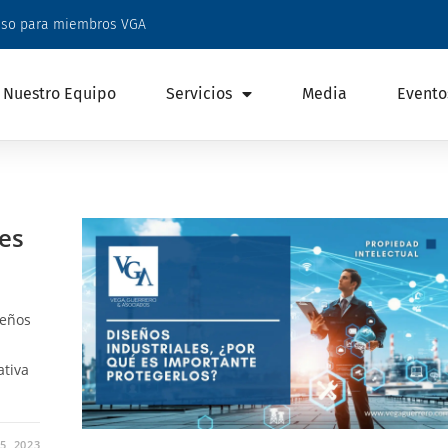
eso para miembros VGA
Nuestro Equipo
Servicios
Media
Evento
 es
seños
ativa
5, 2023