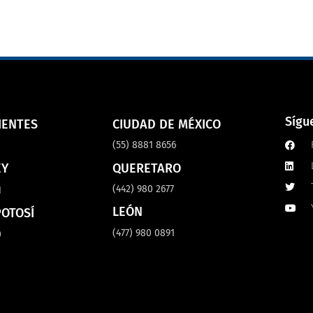
Sígu
IENTES
CIUDAD DE MÉXICO
(55) 8881 8656
8
QUERETARO
EY
(442) 980 2677
1
LEÓN
POTOSÍ
(477) 980 0891
0