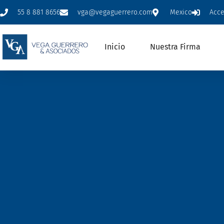
55 8 881 8656
vga@vegaguerrero.com
Mexico
Acc
Inicio
Nuestra Firma