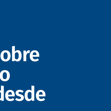
sobre
to
 desde