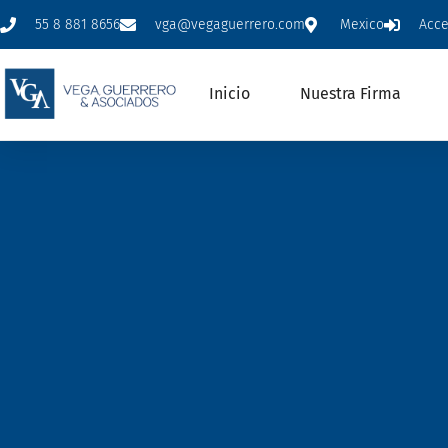
55 8 881 8656
vga@vegaguerrero.com
Mexico
Acc
Inicio
Nuestra Firma