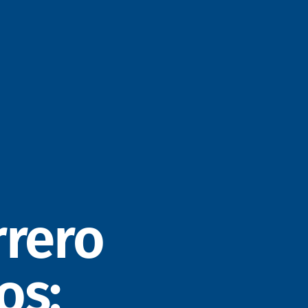
rrero
os: