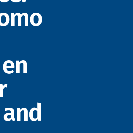
como
 en
r
 and