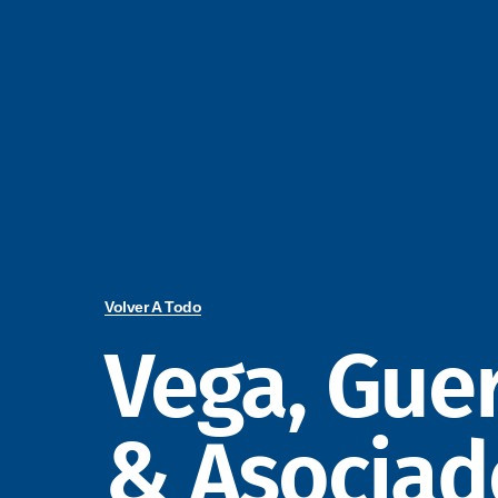
Volver A Todo
Vega, Gue
& Asociad