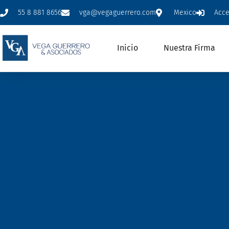
55 8 881 8656
vga@vegaguerrero.com
Mexico
Acc
Inicio
Nuestra Firma